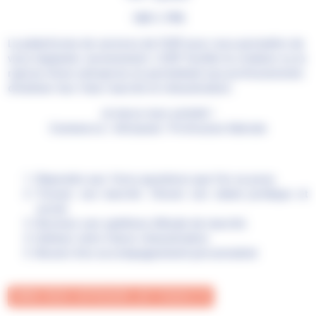
100 % TPE
La plateforme de services de l’U2P pour vous permettre de
vous implanter sereinement.
L'U2P facilite la création ou la
reprise d'une entreprise en permettant aux professionnels
d'estimer leur futur marché et rémunération.
Je lance mon activité !
Commerce / Artisanat / Profession libérale
Répondre aux 1ères questions que l’on se pose.
Trouver son marché. Choisir son statut juridique et
social.
Recevez une synthèse d’étude de marché.
Estimez votre future rémunération
Besoin d’un accompagnement personnalisé
WWW.CREER-REPRENDRE.U2P-FRANCE.FR