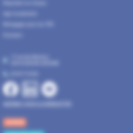
Rejoindre un réseau
Agir localement
M'engager pour les TPE
À propos
17 rue des Mesliers
35510 CESSON-SÉVIGNÉ
02 99 77 24 06
Bloc
ABONNEZ-VOUS A LA NEWSLETTER
ADHÉRER