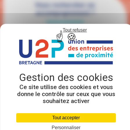
Vous rechercher un
accompagnement ?
Vous souhaitez en savoir plus ou êtes convaincu
Tout refuser
que vous pouvez faire entendre votre voix…
Echangez avec l’U2P Bretagne et adhérez pour
qu’ensemble nous fassions bouger les choses.
EN SAVOIR PLUS
Ce site utilise des cookies et vous
donne le contrôle sur ceux que vous
souhaitez activer
Nos autres outils pour vous
accompagner
Tout accepter
Personnaliser