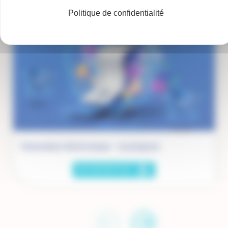
Vue
Politique de confidentialité
Miniature
Facturation électronique : s’y préparer
EN SAVOIR PLUS
SUR
FACTURATION
ÉLECTRONIQUE
:
S’Y
PRÉPARER