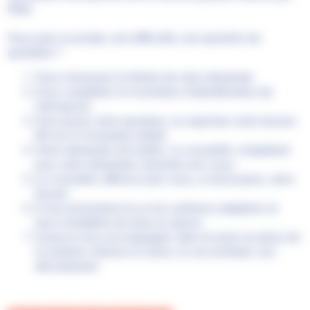
l'Etat.
Vous avez un projet, une difficulté, une question du
quotidien ?
Vous choisissez le thème de votre demande
Vous complétez le formulaire d’identification de
l’entreprise
Vous posez votre question, ou exprimez votre besoin
RH sur le formulaire dédié
Votre demande est traitée. Le conseiller compétent
pour votre demande reviendra vers vous.
Le conseiller affinera avec vous, si nécessaire, votre
besoin
Il vous présentera la ou les solutions adaptées et
leurs modalités de mise en œuvre
Il pourra vous accompagner dans la mise en place de
la solution retenue et suivre, le cas échéant, son
déroulement