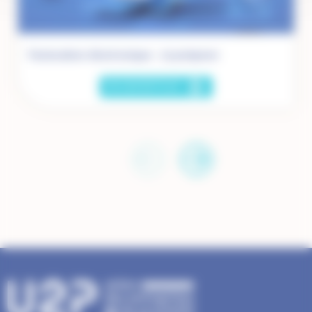
Facturation électronique : s’y préparer
EN SAVOIR PLUS
SUR
FACTURATION
ÉLECTRONIQUE
:
S’Y
PRÉPARER