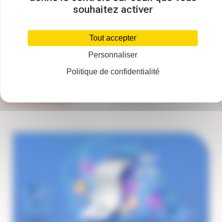
souhaitez activer
Tout accepter
Personnaliser
Nos autres outils pour vous
Politique de confidentialité
accompagner
Vue
Miniature