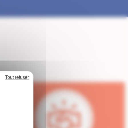
Tout refuser