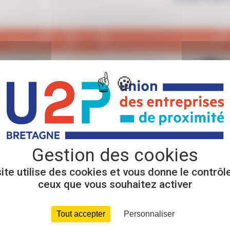
t important !
e réseau U2P... A quoi cela
ite utilise des cookies et vous donne le contrôl
ndez plus !
ceux que vous souhaitez activer
Tout accepter
Personnaliser