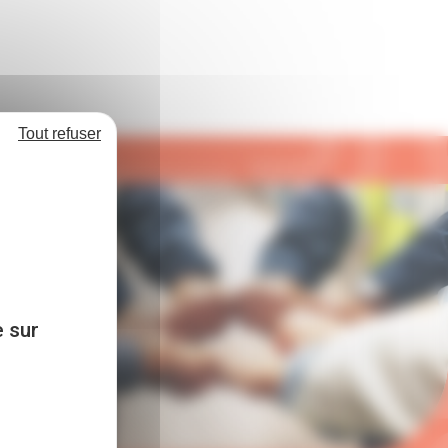
Tout refuser
e sur