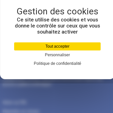
VOIR TOUTES LES ACTUALITÉS
Ce site utilise des cookies et vous
donne le contrôle sur ceux que vous
souhaitez activer
Tout accepter
Personnaliser
Organisation patronale interprofessionnelle de proximité, l’U2P
Politique de confidentialité
Bretagne défend et soutient les TPE de la région dans tous les
défis professionnels. L’Union des entreprises porte la voix des
indépendants, artisans, libéraux et commerçants auprès des
pouvoirs publics en Bretagne.
Bloc
Gérer sa TPE
Rejoindre un réseau