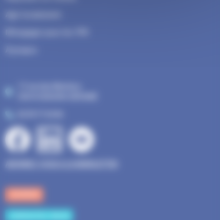
Agir localement
M'engager pour les TPE
À propos
17 rue des Mesliers
35510 CESSON-SÉVIGNÉ
02 99 77 24 06
Bloc
ABONNEZ-VOUS A LA NEWSLETTER
ADHÉRER
CONTACTEZ-NOUS