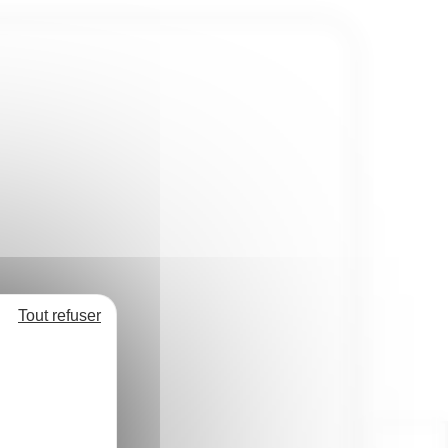
Tout refuser